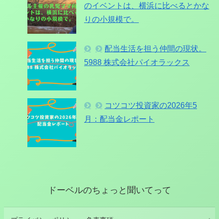
のイベントは、横浜に比べるとかな
りの小規模で。
配当生活を担う仲間の現状。
5988 株式会社パイオラックス
コツコツ投資家の2026年5
月：配当金レポート
ドーベルのちょっと聞いてって