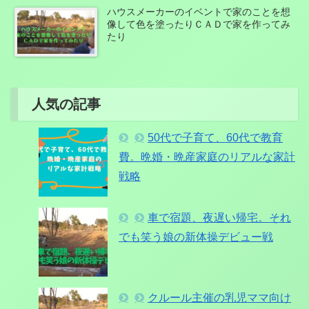
ハウスメーカーのイベントで家のことを想
像して色を塗ったりＣＡＤで家を作ってみ
たり
人気の記事
50代で子育て、60代で教育
費。晩婚・晩産家庭のリアルな家計
戦略
車で宿題、夜遅い帰宅。それ
でも笑う娘の新体操デビュー戦
クルール主催の乳児ママ向け