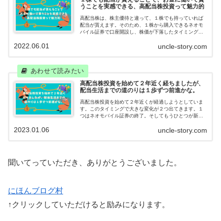
うことを実感できる、高配当株投資って魅力的
高配当株は、株主優待と違って、１株でも持っていれば
配当が貰えます。そのため、１株から購入できるネオモ
バイル証券で口座開設し、株価が下落したタイミング
で、コツコツと１株ずつ購入しています。千里の道も１
2022.06.01
uncle-story.com
歩から。夢の配当生活へ地道に歩んでいきます。
高配当株投資を始めて２年近く経ちましたが、
配当生活までの道のりは１歩ずつ前進かな。
高配当株投資を始めて２年近くが経過しようとしていま
す。このタイミングで大きな変化が２つ出てきます。１
つはネオモバイル証券の終了。そしてもうひとつが新Ｎ
ＩＳＡ。ネオモバは高配当株投資スタイルを始めたきっ
2023.01.06
uncle-story.com
かけ。新ＮＩＳＡはこれから楽しみです。
聞いてっていただき、ありがとうございました。
にほんブログ村
↑クリックしていただけると励みになります。