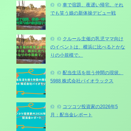
車で宿題、夜遅い帰宅。それ
でも笑う娘の新体操デビュー戦
クルール主催の乳児ママ向け
のイベントは、横浜に比べるとかな
りの小規模で。
配当生活を担う仲間の現状。
5988 株式会社パイオラックス
コツコツ投資家の2026年5
月：配当金レポート