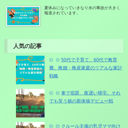
夏休みになっていきなり水の事故が大きく
報道されています。
人気の記事
50代で子育て、60代で教育
費。晩婚・晩産家庭のリアルな家計
戦略
車で宿題、夜遅い帰宅。それ
でも笑う娘の新体操デビュー戦
クルール主催の乳児ママ向け