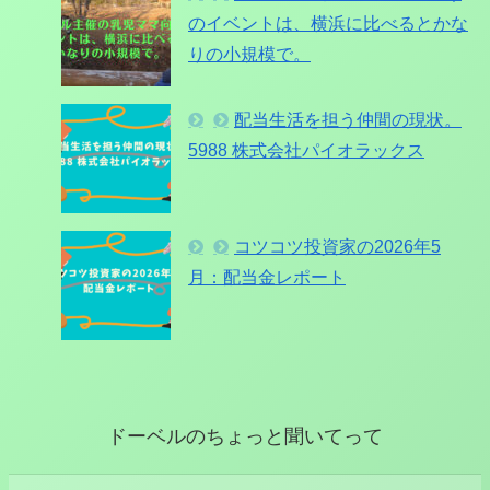
のイベントは、横浜に比べるとかな
りの小規模で。
配当生活を担う仲間の現状。
5988 株式会社パイオラックス
コツコツ投資家の2026年5
月：配当金レポート
ドーベルのちょっと聞いてって