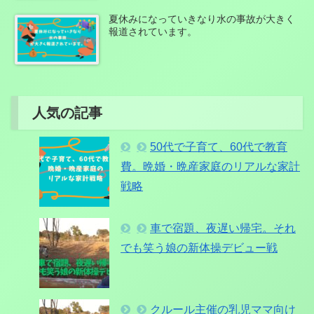
夏休みになっていきなり水の事故が大きく
報道されています。
人気の記事
50代で子育て、60代で教育
費。晩婚・晩産家庭のリアルな家計
戦略
車で宿題、夜遅い帰宅。それ
でも笑う娘の新体操デビュー戦
クルール主催の乳児ママ向け