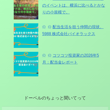
のイベントは、横浜に比べるとかな
りの小規模で。
配当生活を担う仲間の現状。
5988 株式会社パイオラックス
コツコツ投資家の2026年5
月：配当金レポート
ドーベルのちょっと聞いてって