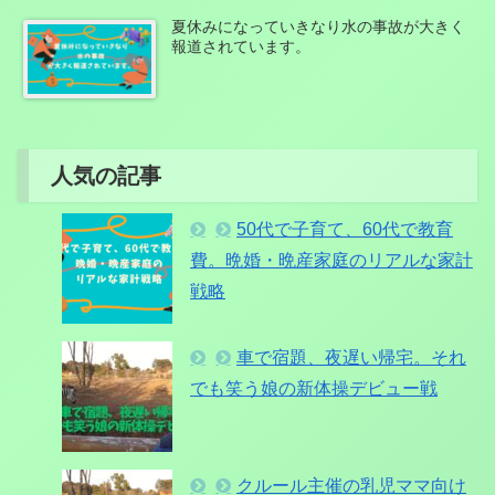
夏休みになっていきなり水の事故が大きく
報道されています。
人気の記事
50代で子育て、60代で教育
費。晩婚・晩産家庭のリアルな家計
戦略
車で宿題、夜遅い帰宅。それ
でも笑う娘の新体操デビュー戦
クルール主催の乳児ママ向け