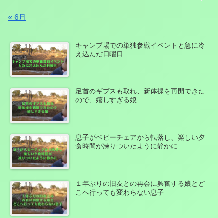
« 6月
キャンプ場での単独参戦イベントと急に冷
え込んだ日曜日
足首のギプスも取れ、新体操を再開できた
ので、嬉しすぎる娘
息子がベビーチェアから転落し、楽しい夕
食時間が凍りついたように静かに
１年ぶりの旧友との再会に興奮する娘とど
こへ行っても変わらない息子