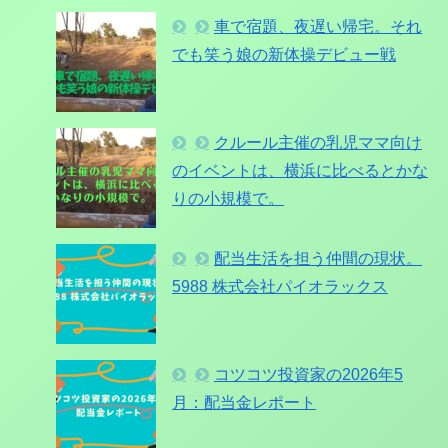
車で宿題、夜遅い帰宅。それ
でも笑う娘の新体操デビュー戦
クルール主催の乳児ママ向け
のイベントは、横浜に比べるとかな
りの小規模で。
配当生活を担う仲間の現状。
5988 株式会社パイオラックス
コツコツ投資家の2026年5
月：配当金レポート