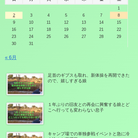
1
2
3
4
5
6
7
8
9
10
11
12
13
14
15
16
17
18
19
20
21
22
23
24
25
26
27
28
29
30
31
« 6月
足首のギプスも取れ、新体操を再開できた
ので、嬉しすぎる娘
１年ぶりの旧友との再会に興奮する娘とど
こへ行っても変わらない息子
キャンプ場での単独参戦イベントと急に冷