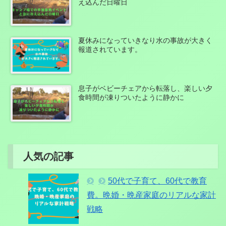
え込んだ日曜日
夏休みになっていきなり水の事故が大きく
報道されています。
息子がベビーチェアから転落し、楽しい夕
食時間が凍りついたように静かに
人気の記事
50代で子育て、60代で教育
費。晩婚・晩産家庭のリアルな家計
戦略