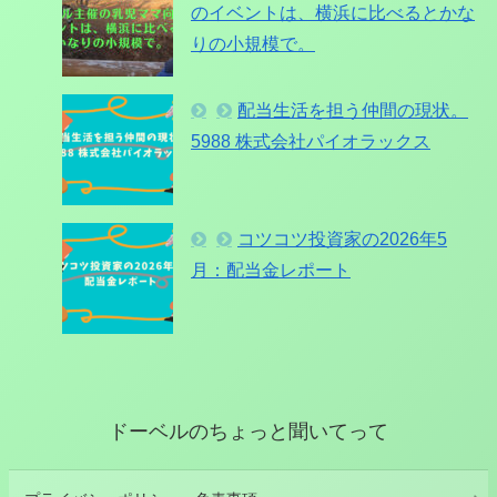
のイベントは、横浜に比べるとかな
りの小規模で。
配当生活を担う仲間の現状。
5988 株式会社パイオラックス
コツコツ投資家の2026年5
月：配当金レポート
ドーベルのちょっと聞いてって