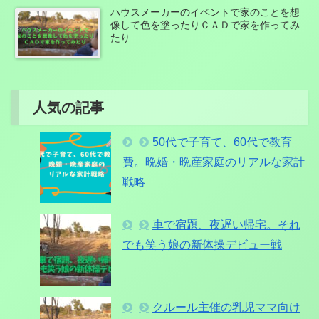
ハウスメーカーのイベントで家のことを想
像して色を塗ったりＣＡＤで家を作ってみ
たり
人気の記事
50代で子育て、60代で教育
費。晩婚・晩産家庭のリアルな家計
戦略
車で宿題、夜遅い帰宅。それ
でも笑う娘の新体操デビュー戦
クルール主催の乳児ママ向け