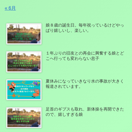
« 6月
娘８歳の誕生日。毎年祝っているけどやっ
ぱり嬉しいし、楽しい。
１年ぶりの旧友との再会に興奮する娘とど
こへ行っても変わらない息子
夏休みになっていきなり水の事故が大きく
報道されています。
足首のギプスも取れ、新体操を再開できた
ので、嬉しすぎる娘