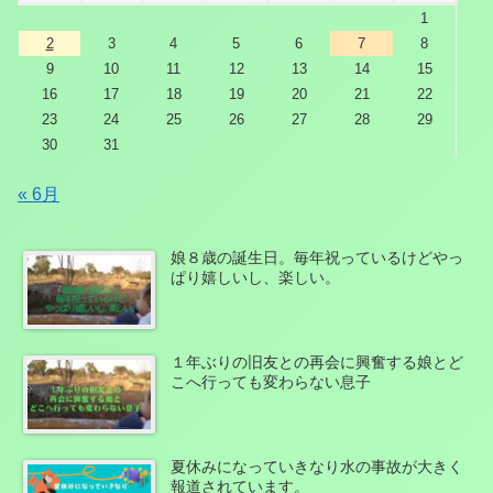
1
2
3
4
5
6
7
8
9
10
11
12
13
14
15
16
17
18
19
20
21
22
23
24
25
26
27
28
29
30
31
« 6月
娘８歳の誕生日。毎年祝っているけどやっ
ぱり嬉しいし、楽しい。
１年ぶりの旧友との再会に興奮する娘とど
こへ行っても変わらない息子
夏休みになっていきなり水の事故が大きく
報道されています。