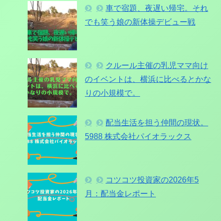
車で宿題、夜遅い帰宅。それ
でも笑う娘の新体操デビュー戦
クルール主催の乳児ママ向け
のイベントは、横浜に比べるとかな
りの小規模で。
配当生活を担う仲間の現状。
5988 株式会社パイオラックス
コツコツ投資家の2026年5
月：配当金レポート