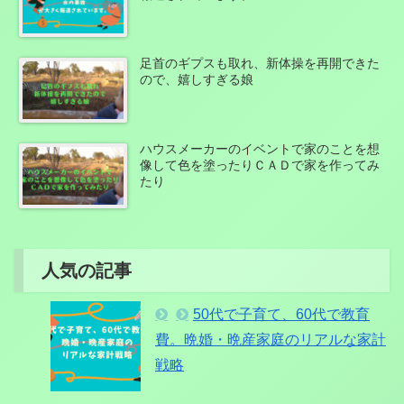
足首のギプスも取れ、新体操を再開できた
ので、嬉しすぎる娘
ハウスメーカーのイベントで家のことを想
像して色を塗ったりＣＡＤで家を作ってみ
たり
人気の記事
50代で子育て、60代で教育
費。晩婚・晩産家庭のリアルな家計
戦略