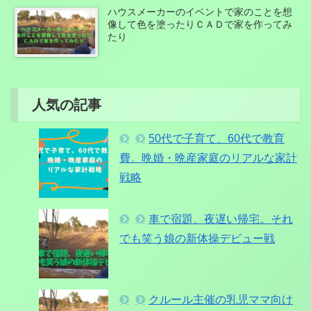
ハウスメーカーのイベントで家のことを想
像して色を塗ったりＣＡＤで家を作ってみ
たり
人気の記事
50代で子育て、60代で教育
費。晩婚・晩産家庭のリアルな家計
戦略
車で宿題、夜遅い帰宅。それ
でも笑う娘の新体操デビュー戦
クルール主催の乳児ママ向け