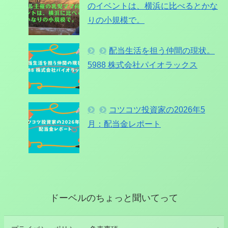
のイベントは、横浜に比べるとかな
りの小規模で。
配当生活を担う仲間の現状。
5988 株式会社パイオラックス
コツコツ投資家の2026年5
月：配当金レポート
ドーベルのちょっと聞いてって