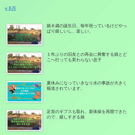
« 6月
娘８歳の誕生日。毎年祝っているけどやっ
ぱり嬉しいし、楽しい。
１年ぶりの旧友との再会に興奮する娘とど
こへ行っても変わらない息子
夏休みになっていきなり水の事故が大きく
報道されています。
足首のギプスも取れ、新体操を再開できた
ので、嬉しすぎる娘