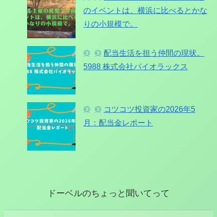
のイベントは、横浜に比べるとかな
りの小規模で。
配当生活を担う仲間の現状。
5988 株式会社パイオラックス
コツコツ投資家の2026年5
月：配当金レポート
ドーベルのちょっと聞いてって