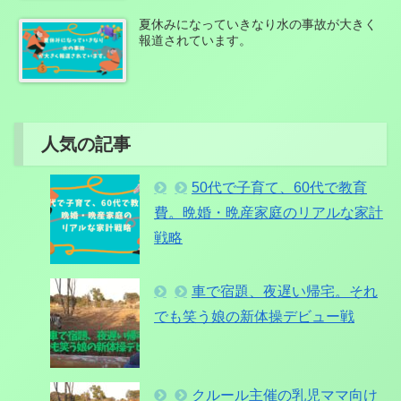
夏休みになっていきなり水の事故が大きく
報道されています。
人気の記事
50代で子育て、60代で教育
費。晩婚・晩産家庭のリアルな家計
戦略
車で宿題、夜遅い帰宅。それ
でも笑う娘の新体操デビュー戦
クルール主催の乳児ママ向け