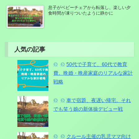
息子がベビーチェアから転落し、楽しい夕
食時間が凍りついたように静かに
人気の記事
50代で子育て、60代で教育
費。晩婚・晩産家庭のリアルな家計
戦略
車で宿題、夜遅い帰宅。それ
でも笑う娘の新体操デビュー戦
クルール主催の乳児ママ向け