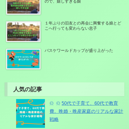
ので、嬉しすぎる娘
１年ぶりの旧友との再会に興奮する娘とど
こへ行っても変わらない息子
バスケワールドカップが盛り上がった
人気の記事
50代で子育て、60代で教育
費。晩婚・晩産家庭のリアルな家計
戦略