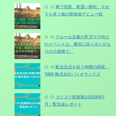
車で宿題、夜遅い帰宅。それ
でも笑う娘の新体操デビュー戦
クルール主催の乳児ママ向け
のイベントは、横浜に比べるとかな
りの小規模で。
配当生活を担う仲間の現状。
5988 株式会社パイオラックス
コツコツ投資家の2026年5
月：配当金レポート