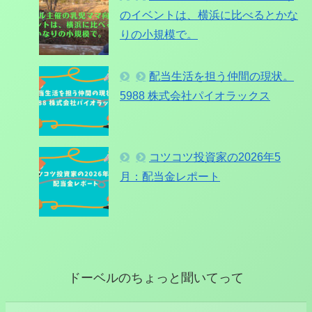
のイベントは、横浜に比べるとかな
りの小規模で。
配当生活を担う仲間の現状。
5988 株式会社パイオラックス
コツコツ投資家の2026年5
月：配当金レポート
ドーベルのちょっと聞いてって