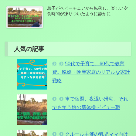
息子がベビーチェアから転落し、楽しい夕
食時間が凍りついたように静かに
人気の記事
50代で子育て、60代で教育
費。晩婚・晩産家庭のリアルな家計
戦略
車で宿題、夜遅い帰宅。それ
でも笑う娘の新体操デビュー戦
クルール主催の乳児ママ向け