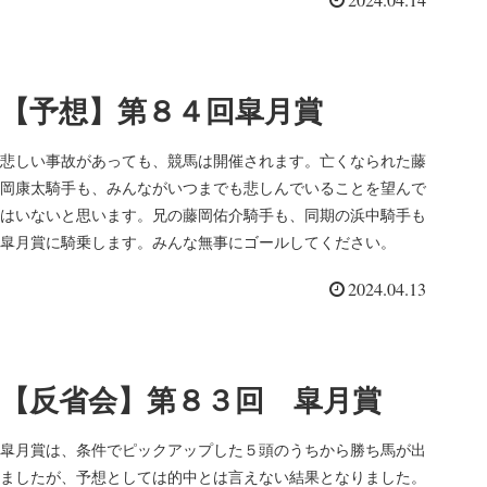
2024.04.14
【予想】第８４回皐月賞
悲しい事故があっても、競馬は開催されます。亡くなられた藤
岡康太騎手も、みんながいつまでも悲しんでいることを望んで
はいないと思います。兄の藤岡佑介騎手も、同期の浜中騎手も
皐月賞に騎乗します。みんな無事にゴールしてください。
2024.04.13
【反省会】第８３回 皐月賞
皐月賞は、条件でピックアップした５頭のうちから勝ち馬が出
ましたが、予想としては的中とは言えない結果となりました。