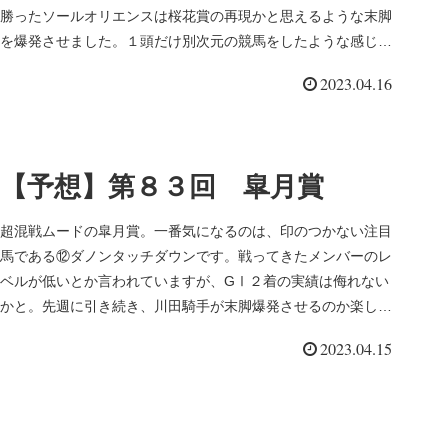
勝ったソールオリエンスは桜花賞の再現かと思えるような末脚
を爆発させました。１頭だけ別次元の競馬をしたような感じで
す。次走も楽しみ。
2023.04.16
【予想】第８３回 皐月賞
超混戦ムードの皐月賞。一番気になるのは、印のつかない注目
馬である⑫ダノンタッチダウンです。戦ってきたメンバーのレ
ベルが低いとか言われていますが、GⅠ２着の実績は侮れない
かと。先週に引き続き、川田騎手が末脚爆発させるのか楽しみ
にしたいと思います。
2023.04.15