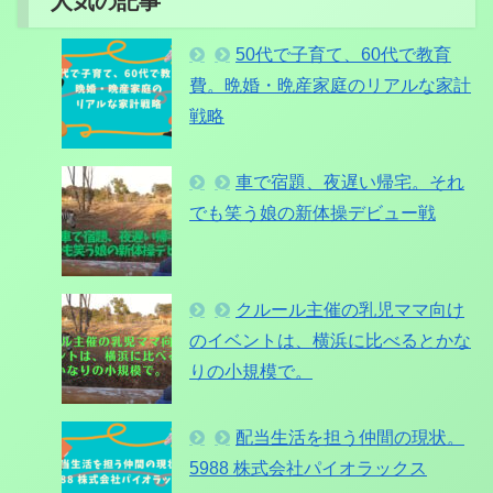
人気の記事
50代で子育て、60代で教育
費。晩婚・晩産家庭のリアルな家計
戦略
車で宿題、夜遅い帰宅。それ
でも笑う娘の新体操デビュー戦
クルール主催の乳児ママ向け
のイベントは、横浜に比べるとかな
りの小規模で。
配当生活を担う仲間の現状。
5988 株式会社パイオラックス