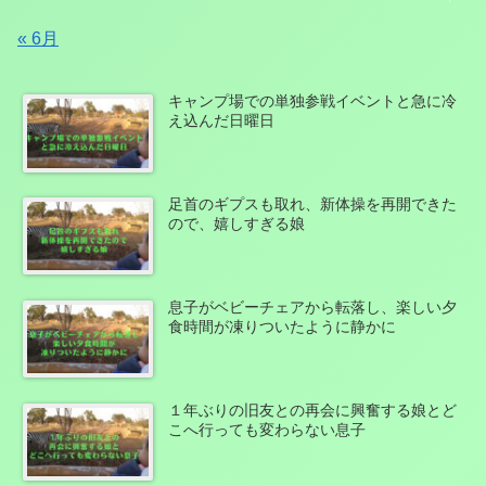
« 6月
キャンプ場での単独参戦イベントと急に冷
え込んだ日曜日
足首のギプスも取れ、新体操を再開できた
ので、嬉しすぎる娘
息子がベビーチェアから転落し、楽しい夕
食時間が凍りついたように静かに
１年ぶりの旧友との再会に興奮する娘とど
こへ行っても変わらない息子