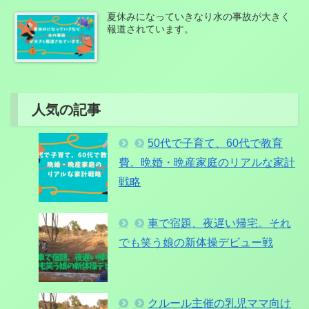
夏休みになっていきなり水の事故が大きく
報道されています。
人気の記事
50代で子育て、60代で教育
費。晩婚・晩産家庭のリアルな家計
戦略
車で宿題、夜遅い帰宅。それ
でも笑う娘の新体操デビュー戦
クルール主催の乳児ママ向け