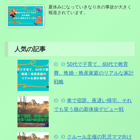
夏休みになっていきなり水の事故が大きく
報道されています。
人気の記事
50代で子育て、60代で教育
費。晩婚・晩産家庭のリアルな家計
戦略
車で宿題、夜遅い帰宅。それ
でも笑う娘の新体操デビュー戦
クルール主催の乳児ママ向け