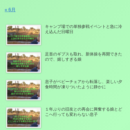
« 6月
キャンプ場での単独参戦イベントと急に冷
え込んだ日曜日
足首のギプスも取れ、新体操を再開できた
ので、嬉しすぎる娘
息子がベビーチェアから転落し、楽しい夕
食時間が凍りついたように静かに
１年ぶりの旧友との再会に興奮する娘とど
こへ行っても変わらない息子